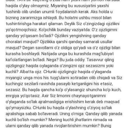
haqida o’ylay olmaymiz. Miyaning bu xususiyatini yaxshi
tushinib olib undan unumli foydalanish kerak. Aks holda u
bizning zararimizga ishlaydi. Bu holatni ushbu misol bilan
tushintirishga harakat qilaman. Deylik Siz o’zingizdagi ojizlikni
yo’qotmoqchisiz. Ko’pchilik bunday vaziyatda: O’z ojizligimni
qanday yo’qasam bo’ladi? Ojizlikni yengishning qanday
choralari mavjud? Ojizlikka qarshi qanday samarali usullar
mavjud? Degan savollarni o’z oldiga qo’yadi va o’z ojizligi bilan
kurasha boshlaydi. Natijada unga bu kurashda mag’lubiyat
kafolatlangan bo’ladi. Nega? Bu juda oddiy. Tasavvur qiling
ojizligingiz haqida oylaganda o’zingizni ojiz sezasizmi yoki
kuchli? Albatta ojiz. CHunki ojizligingiz haqida o’ylaganda
miyangiz unga mos his tuyg’ularni xotiradan olib chiqadi va Siz
kuchingiz sezilarli ravishda pasayib ketganligini his etasiz,
sezasiz. Bu haqda qancha ko’p o’ylasangiz shuncha ko’p kuch,
enrgiya yo’qotasiz. Axir Siz limonni chaynayotganimni
o’ylaganda so’lak ajralmasligiga erishishim kerak deb maqsad
qo’ymaysizku. CHunki bu haqda o’ylashning o’ziyoq so’lak
ajralishiga sabab bo’laveradi. Uning o’rniga: Qanday qilib yanada
kuchli bo’lish mumkin? Mening kuchli jihatlarim nimada va
ularni qanday qilib yanada rivojlantirishim mumkin? Bunig