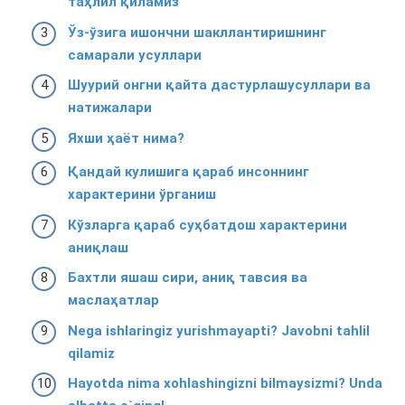
таҳлил қиламиз
Ўз-ўзига ишончни шакллантиришнинг
самарали усуллари
Шуурий онгни қайта дастурлашусуллари ва
натижалари
Яхши ҳаёт нима?
Қандай кулишига қараб инсоннинг
характeрини ўрганиш
Кўзларга қараб суҳбатдош характерини
аниқлаш
Бахтли яшаш сири, аниқ тавсия ва
маслаҳатлар
Nega ishlaringiz yurishmayapti? Javobni tahlil
qilamiz
Hayotda nima xohlashingizni bilmaysizmi? Unda