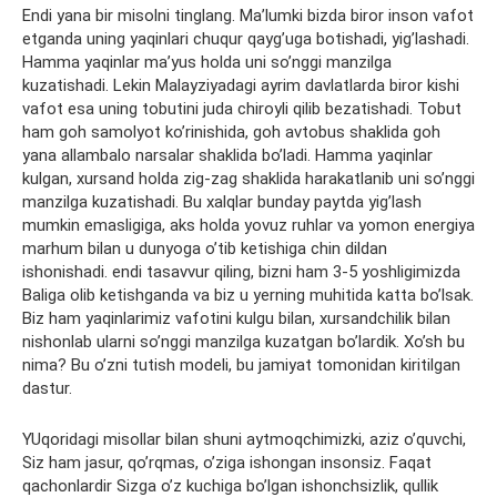
Endi yana bir misolni tinglang. Ma’lumki bizda biror inson vafot
etganda uning yaqinlari chuqur qayg’uga botishadi, yig’lashadi.
Hamma yaqinlar ma’yus holda uni so’nggi manzilga
kuzatishadi. Lekin Malayziyadagi ayrim davlatlarda biror kishi
vafot esa uning tobutini juda chiroyli qilib bezatishadi. Tobut
ham goh samolyot ko’rinishida, goh avtobus shaklida goh
yana allambalo narsalar shaklida bo’ladi. Hamma yaqinlar
kulgan, xursand holda zig-zag shaklida harakatlanib uni so’nggi
manzilga kuzatishadi. Bu xalqlar bunday paytda yig’lash
mumkin emasligiga, aks holda yovuz ruhlar va yomon energiya
marhum bilan u dunyoga o’tib ketishiga chin dildan
ishonishadi. endi tasavvur qiling, bizni ham 3-5 yoshligimizda
Baliga olib ketishganda va biz u yerning muhitida katta bo’lsak.
Biz ham yaqinlarimiz vafotini kulgu bilan, xursandchilik bilan
nishonlab ularni so’nggi manzilga kuzatgan bo’lardik. Xo’sh bu
nima? Bu o’zni tutish modeli, bu jamiyat tomonidan kiritilgan
dastur.
YUqoridagi misollar bilan shuni aytmoqchimizki, aziz o’quvchi,
Siz ham jasur, qo’rqmas, o’ziga ishongan insonsiz. Faqat
qachonlardir Sizga o’z kuchiga bo’lgan ishonchsizlik, qullik