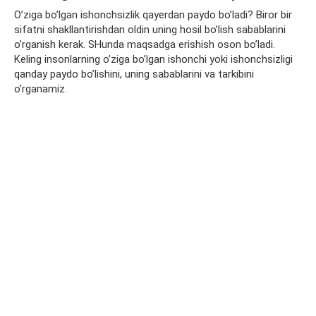
O’ziga bo’lgan ishonchsizlik qayerdan paydo bo’ladi? Biror bir
sifatni shakllantirishdan oldin uning hosil bo’lish sabablarini
o’rganish kerak. SHunda maqsadga erishish oson bo’ladi.
Keling insonlarning o’ziga bo’lgan ishonchi yoki ishonchsizligi
qanday paydo bo’lishini, uning sabablarini va tarkibini
o’rganamiz.