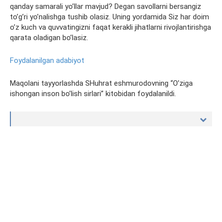
qanday samarali yo’llar mavjud? Degan savollarni bersangiz
to’g’ri yo’nalishga tushib olasiz. Uning yordamida Siz har doim
o’z kuch va quvvatingizni faqat kerakli jihatlarni rivojlantirishga
qarata oladigan bo’lasiz.
Foydalanilgan adabiyot
Maqolani tayyorlashda SHuhrat eshmurodovning “O’ziga
ishongan inson bo’lish sirlari” kitobidan foydalanildi.