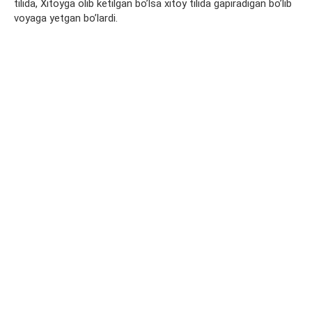
tilida, Xitoyga olib ketilgan bo’lsa xitoy tilida gapiradigan bo’lib
voyaga yetgan bo’lardi.