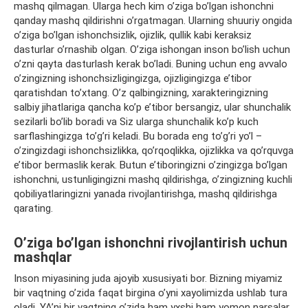
mashq qilmagan. Ularga hech kim o’ziga bo’lgan ishonchni
qanday mashq qildirishni o’rgatmagan. Ularning shuuriy ongida
o’ziga bo’lgan ishonchsizlik, ojizlik, qullik kabi keraksiz
dasturlar o’rnashib olgan. O’ziga ishongan inson bo’lish uchun
o’zni qayta dasturlash kerak bo’ladi. Buning uchun eng avvalo
o’zingizning ishonchsizligingizga, ojizligingizga e’tibor
qaratishdan to’xtang. O’z qalbingizning, xarakteringizning
salbiy jihatlariga qancha ko’p e’tibor bersangiz, ular shunchalik
sezilarli bo’lib boradi va Siz ularga shunchalik ko’p kuch
sarflashingizga to’g’ri keladi. Bu borada eng to’g’ri yo’l –
o’zingizdagi ishonchsizlikka, qo’rqoqlikka, ojizlikka va qo’rquvga
e’tibor bermaslik kerak. Butun e’tiboringizni o’zingizga bo’lgan
ishonchni, ustunligingizni mashq qildirishga, o’zingizning kuchli
qobiliyatlaringizni yanada rivojlantirishga, mashq qildirishga
qarating.
O’ziga bo’lgan ishonchni rivojlantirish uchun
mashqlar
Inson miyasining juda ajoyib xususiyati bor. Bizning miyamiz
bir vaqtning o’zida faqat birgina o’yni xayolimizda ushlab tura
oladi. YA’ni bir vaqtning o’zida ham yxshi ham yomon narsalar