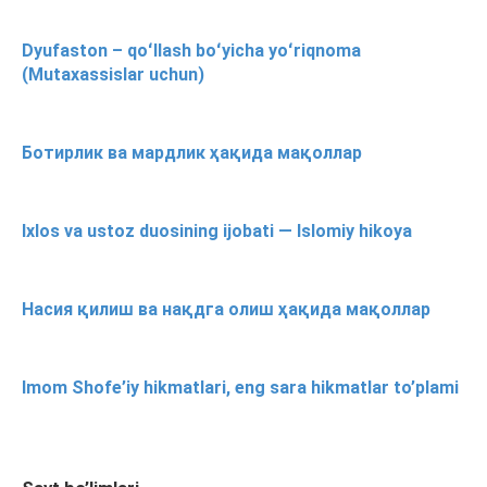
Dyufaston – qoʻllash boʻyicha yoʻriqnoma
(Mutaxassislar uchun)
Ботирлик ва мардлик ҳақида мақоллар
Ixlos va ustoz duosining ijobati — Islomiy hikoya
Насия қилиш ва нақдга олиш ҳақида мақоллар
Imom Shofe’iy hikmatlari, eng sara hikmatlar to’plami