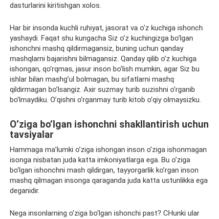
dasturlarini kiritishgan xolos.
Har bir insonda kuchli ruhiyat, jasorat va o’z kuchiga ishonch
yashaydi. Faqat shu kungacha Siz o’z kuchingizga bo’lgan
ishonchni mashq qildirmagansiz, buning uchun qanday
mashqlarni bajarishni bilmagansiz. Qanday qilib o’z kuchiga
ishongan, qo’rqmas, jasur inson bo’lish mumkin, agar Siz bu
ishlar bilan mashg’ul bolmagan, bu sifatlarni mashq
qildirmagan bo’lsangiz. Axir suzmay turib suzishni o’rganib
bo’lmaydiku. O’qishni o’rganmay turib kitob o’qiy olmaysizku.
O’ziga bo’lgan ishonchni shakllantirish uchun
tavsiyalar
Hammaga ma’lumki o’ziga ishongan inson o’ziga ishonmagan
isonga nisbatan juda katta imkoniyatlarga ega. Bu o’ziga
bo’lgan ishonchni mash qildirgan, tayyorgarlik ko’rgan inson
mashq qilmagan insonga qaraganda juda katta ustunlikka ega
deganidir.
Nega insonlarning o’ziga bo’lgan ishonchi past? CHunki ular