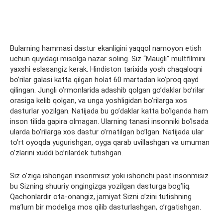
Bularning hammasi dastur ekanligini yaqqol namoyon etish
uchun quyidagi misolga nazar soling. Siz “Maugli” multfilmini
yaxshi eslasangiz kerak. Hindiston tarixida yosh chaqaloqni
bo’rilar galasi katta qilgan holat 60 martadan ko’proq qayd
qilingan. Jungli o’rmonlarida adashib qolgan go’daklar bo’rilar
orasiga kelib qolgan, va unga yoshligidan bo’rilarga xos
dasturlar yozilgan. Natijada bu go’daklar katta bo’lganda ham
inson tilida gapira olmagan. Ularning tanasi insonniki bo’lsada
ularda bo’rilarga xos dastur o’rnatilgan bo’lgan. Natijada ular
to’rt oyoqda yugurishgan, oyga qarab uvillashgan va umuman
o’zlarini xuddi bo’rilardek tutishgan.
Siz o’ziga ishongan insonmisiz yoki ishonchi past insonmisiz
bu Sizning shuuriy ongingizga yozilgan dasturga bog’liq.
Qachonlardir ota-onangiz, jamiyat Sizni o’zini tutishning
ma’lum bir modeliga mos qilib dasturlashgan, o’rgatishgan.