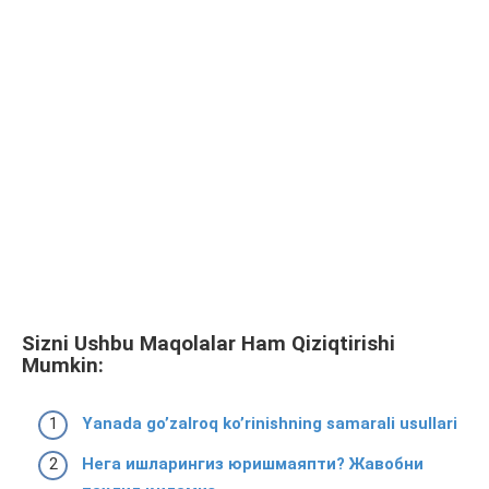
Sizni Ushbu Maqolalar Ham Qiziqtirishi
Mumkin:
Yanada go’zalroq ko’rinishning samarali usullari
Нега ишларингиз юришмаяпти? Жавобни