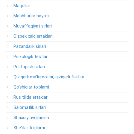
Maqollar
Mashhurlar hayoti
Muvaffaqiyat sirlari
O'zbek xalq ertaklari
Pazandalik sirlari
Psixologik testlar
Pul topish sirlari
Qiziqarli ma’lumotlar, qiziqarli faktlar
Qo'shiqlar to'plami
Rus tilida ertaklar
Salomatlik sirlari
Shaxsiy rivojlanish
She'rlar to'plami