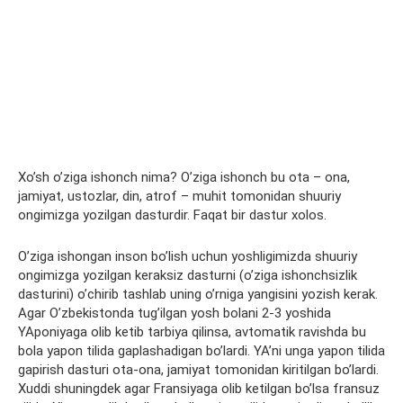
Xo’sh o’ziga ishonch nima? O’ziga ishonch bu ota – ona,
jamiyat, ustozlar, din, atrof – muhit tomonidan shuuriy
ongimizga yozilgan dasturdir. Faqat bir dastur xolos.
O’ziga ishongan inson bo’lish uchun yoshligimizda shuuriy
ongimizga yozilgan keraksiz dasturni (o’ziga ishonchsizlik
dasturini) o’chirib tashlab uning o’rniga yangisini yozish kerak.
Agar O’zbekistonda tug’ilgan yosh bolani 2-3 yoshida
YAponiyaga olib ketib tarbiya qilinsa, avtomatik ravishda bu
bola yapon tilida gaplashadigan bo’lardi. YA’ni unga yapon tilida
gapirish dasturi ota-ona, jamiyat tomonidan kiritilgan bo’lardi.
Xuddi shuningdek agar Fransiyaga olib ketilgan bo’lsa fransuz