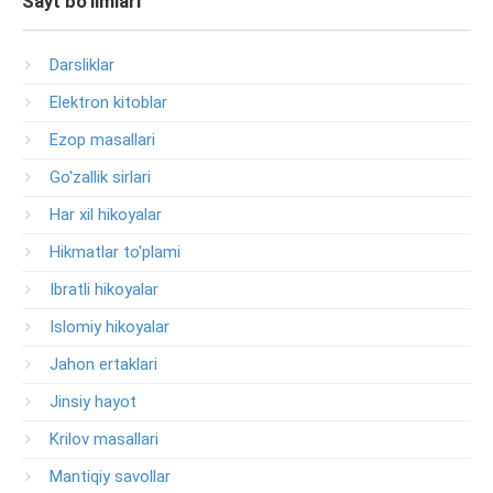
Sayt bo’limlari
Darsliklar
Elektron kitoblar
Ezop masallari
Go'zallik sirlari
Har xil hikoyalar
Hikmatlar to'plami
Ibratli hikoyalar
Islomiy hikoyalar
Jahon ertaklari
Jinsiy hayot
Krilov masallari
Mantiqiy savollar