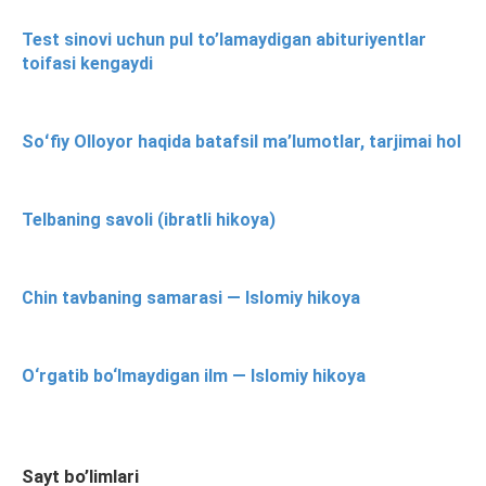
Test sinovi uchun pul to’lamaydigan abituriyentlar
toifasi kengaydi
Soʻfiy Olloyor haqida batafsil ma’lumotlar, tarjimai hol
Telbaning savoli (ibratli hikoya)
Chin tavbaning samarasi — Islomiy hikoya
O‘rgatib bo‘lmaydigan ilm — Islomiy hikoya
Sayt bo’limlari