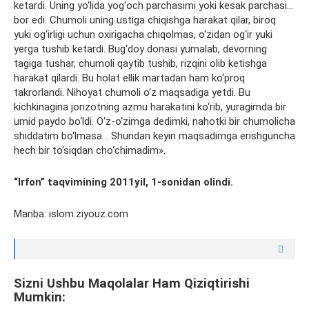
ketardi. Uning yo‘lida yog‘och parchasimi yoki kesak parchasi…
bor edi. Chumoli uning ustiga chiqishga harakat qilar, biroq
yuki og‘irligi uchun oxirigacha chiqolmas, o‘zidan og‘ir yuki
yerga tushib ketardi. Bug‘doy donasi yumalab, devorning
tagiga tushar, chumoli qaytib tushib, rizqini olib ketishga
harakat qilardi. Bu holat ellik martadan ham ko‘proq
takrorlandi. Nihoyat chumoli o‘z maqsadiga yetdi. Bu
kichkinagina jonzotning azmu harakatini ko‘rib, yuragimda bir
umid paydo bo‘ldi. O‘z-o‘zimga dedimki, nahotki bir chumolicha
shiddatim bo‘lmasa… Shundan keyin maqsadimga erishguncha
hech bir to‘siqdan cho‘chimadim».
“Irfon” taqvimining 201
1
yil,
1
-sonidan olindi.
Manba: islom.ziyouz.com
Sizni Ushbu Maqolalar Ham Qiziqtirishi
Mumkin: