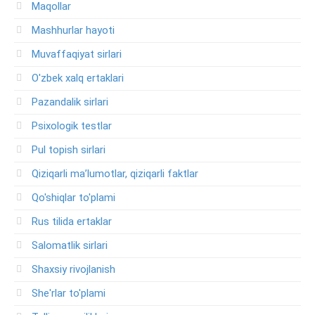
Maqollar
Mashhurlar hayoti
Muvaffaqiyat sirlari
O'zbek xalq ertaklari
Pazandalik sirlari
Psixologik testlar
Pul topish sirlari
Qiziqarli ma’lumotlar, qiziqarli faktlar
Qo'shiqlar to'plami
Rus tilida ertaklar
Salomatlik sirlari
Shaxsiy rivojlanish
She'rlar to'plami