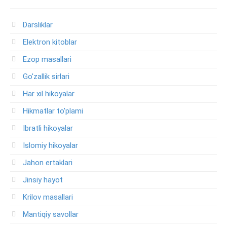
Darsliklar
Elektron kitoblar
Ezop masallari
Go'zallik sirlari
Har xil hikoyalar
Hikmatlar to'plami
Ibratli hikoyalar
Islomiy hikoyalar
Jahon ertaklari
Jinsiy hayot
Krilov masallari
Mantiqiy savollar