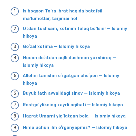
Isʼhoqxon Toʻra Ibrat haqida batafsil
ma’lumotlar, tarjimai hol
Otdan tushsam, xotinim taloq boʻlsin! — Islomiy
hikoya
Go‘zal xotima — Islomiy hikoya
Nodon do‘stdan aqlli dushman yaxshiroq —
Islomiy hikoya
Allohni tanishni o‘rgatgan cho‘pon — Islomiy
hikoya
Buyuk fath avvalidagi sinov — Islomiy hikoya
Rostgo‘ylikning xayrli oqibati — Islomiy hikoya
Hazrat Umarni yig‘latgan bola — Islomiy hikoya
Nima uchun ilm o‘rganyapmiz? — Islomiy hikoya