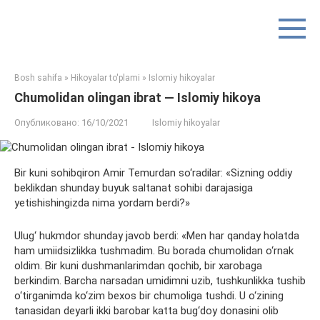
Перейти
к
контенту
Bosh sahifa
»
Hikoyalar to'plami
»
Islomiy hikoyalar
Chumolidan olingan ibrat — Islomiy hikoya
Опубликовано:
16/10/2021
Islomiy hikoyalar
Bir kuni sohibqiron Amir Temurdan so‘radilar: «Sizning oddiy
beklikdan shunday buyuk saltanat sohibi darajasiga
yetishishingizda nima yordam berdi?»
Ulug‘ hukmdor shunday javob berdi: «Men har qanday holatda
ham umiidsizlikka tushmadim. Bu borada chumolidan o‘rnak
oldim. Bir kuni dushmanlarimdan qochib, bir xarobaga
berkindim. Barcha narsadan umidimni uzib, tushkunlikka tushib
o‘tirganimda ko‘zim bexos bir chumoliga tushdi. U o‘zining
tanasidan deyarli ikki barobar katta bug‘doy donasini olib