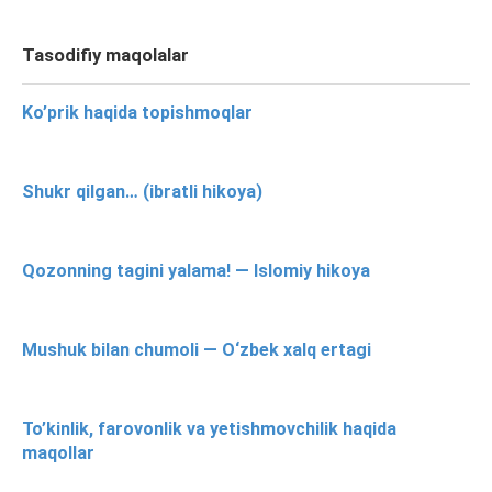
Tasodifiy maqolalar
Ko’prik haqida topishmoqlar
Shukr qilgan… (ibratli hikoya)
Qozonning tagini yalama! — Islomiy hikoya
Mushuk bilan chumoli — O‘zbek xalq ertagi
To’kinlik, farovonlik va yetishmovchilik haqida
maqollar