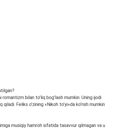
atilgan?
 romantizm bilan to’liq bog’lash mumkin. Uning ijodi
qiladi. Feliks o’zining «Nikoh to’yi»da ko’rish mumkin
imiga musiqiy hamroh sifatida tasavvur qilmagan va u