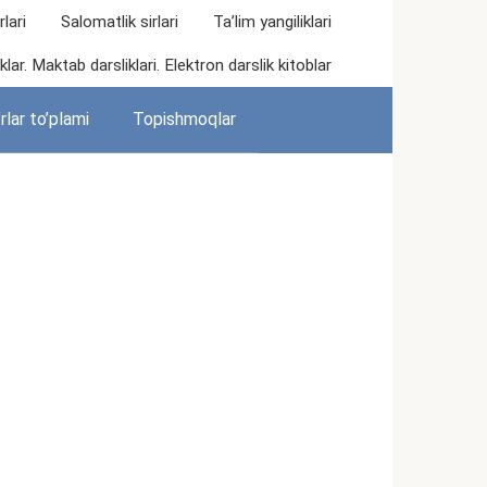
lari
Salomatlik sirlari
Ta’lim yangiliklari
lar. Maktab darsliklari. Elektron darslik kitoblar
rlar to’plami
Topishmoqlar