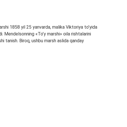
shi 1858 yil 25 yanvarda, malika Viktoriya to’yida
. Mendelsonning «To’y marshi» oila rishtalarini
shi tanish. Biroq, ushbu marsh aslida qanday