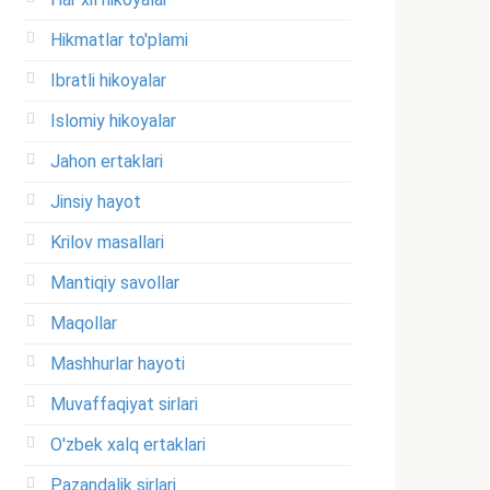
Hikmatlar to'plami
Ibratli hikoyalar
Islomiy hikoyalar
Jahon ertaklari
Jinsiy hayot
Krilov masallari
Mantiqiy savollar
Maqollar
Mashhurlar hayoti
Muvaffaqiyat sirlari
O'zbek xalq ertaklari
Pazandalik sirlari