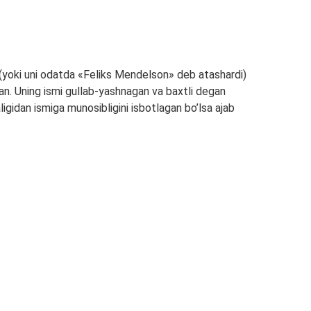
(yoki uni odatda «Feliks Mendelson» deb atashardi)
gan. Uning ismi gullab-yashnagan va baxtli degan
igidan ismiga munosibligini isbotlagan bo’lsa ajab