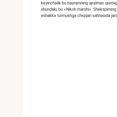
keyinchalik bu bayramning ajralmas qismiga
shundaki, bu «Nikoh marshi» Shekspirning 
eshakka turmushga chiqqan sahnasida jar