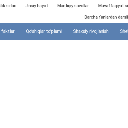
lik sirlari
Jinsiy hayot
Mantiqiy savollar
Muvaffaqiyat sir
Barcha fanlardan darslik
i faktlar
Qo’shiqlar to’plami
Shaxsiy rivojlanish
She’