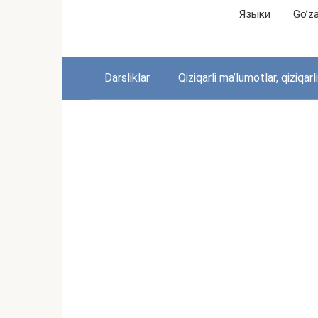
Перейти
Языки
Go’zal
к
контенту
Darsliklar
Qiziqarli ma’lumotlar, qiziqarl