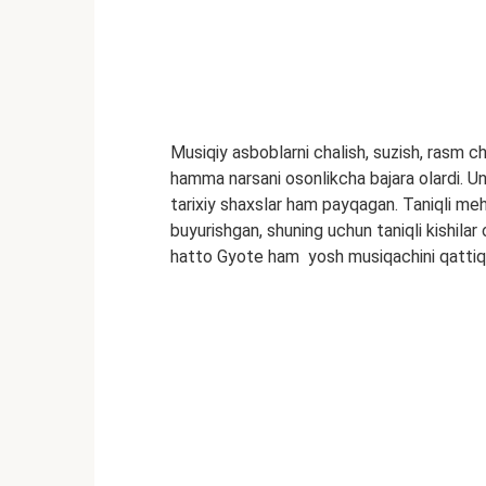
Musiqiy asboblarni chalish, suzish, rasm chiz
hamma narsani osonlikcha bajara olardi. Un
tarixiy shaxslar ham payqagan. Taniqli me
buyurishgan, shuning uchun taniqli kishilar
hatto Gyote ham yosh musiqachini qattiq