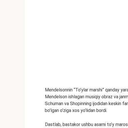
Mendelsonnin “To’ylar marshi” qanday yar
Mendelson ishlagan musiqiy obraz va janrni
Schuman va Shopinning ijodidan keskin farq 
bo’lgan o’ziga xos yo’lidan bordi.
Dastlab, bastakor ushbu asarni to’y maros