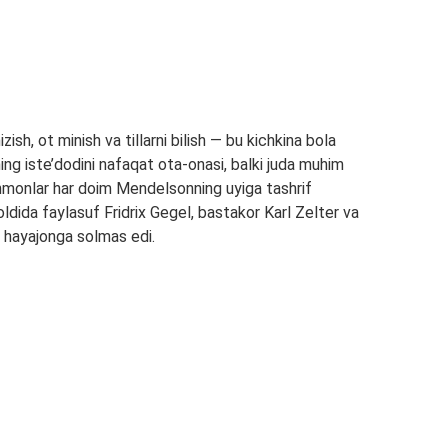
ish, ot minish va tillarni bilish — bu kichkina bola
ing iste’dodini nafaqat ota-onasi, balki juda muhim
hmonlar har doim Mendelsonning uyiga tashrif
 oldida faylasuf Fridrix Gegel, bastakor Karl Zelter va
 hayajonga solmas edi.