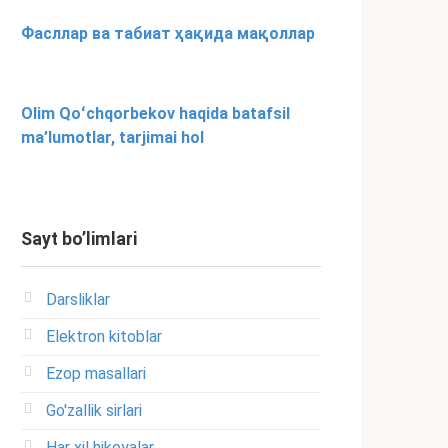
Фасллар ва табиат ҳақида мақоллар
Olim Qoʻchqorbekov haqida batafsil
ma’lumotlar, tarjimai hol
Sayt bo’limlari
Darsliklar
Elektron kitoblar
Ezop masallari
Go'zallik sirlari
Har xil hikoyalar