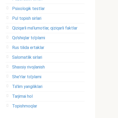
Psixologik testlar
Pul topish sirlari
Qiziqarli ma’lumotlar, qiziqarli faktlar
Qo'shiqlar to'plami
Rus tilida ertaklar
Salomatlik sirlari
Shaxsiy rivojlanish
She'rlar to'plami
Ta'lim yangiliklari
Tarjimai hol
Topishmoqlar