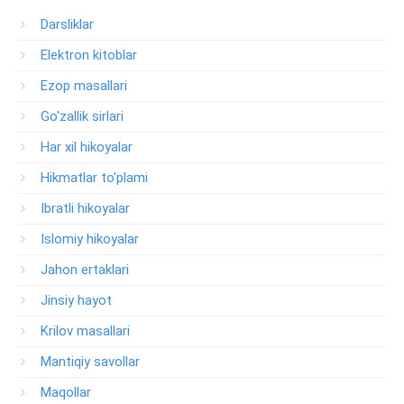
Darsliklar
Elektron kitoblar
Ezop masallari
Go'zallik sirlari
Har xil hikoyalar
Hikmatlar to'plami
Ibratli hikoyalar
Islomiy hikoyalar
Jahon ertaklari
Jinsiy hayot
Krilov masallari
Mantiqiy savollar
Maqollar