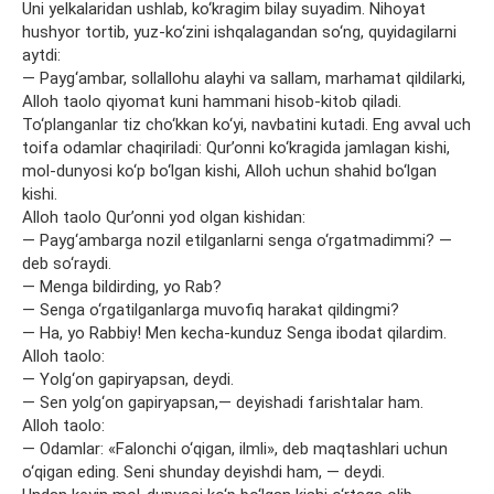
Uni yelkalaridan ushlab, ko‘kragim bilay suyadim. Nihoyat
hushyor tortib, yuz-ko‘zini ishqalagandan so‘ng, quyidagilarni
aytdi:
— Payg‘ambar, sollallohu alayhi va sallam, marhamat qildilarki,
Alloh taolo qiyomat kuni hammani hisob-kitob qiladi.
To‘planganlar tiz cho‘kkan ko‘yi, navbatini kutadi. Eng avval uch
toifa odamlar chaqiriladi: Qur’onni ko‘kragida jamlagan kishi,
mol-dunyosi ko‘p bo‘lgan kishi, Alloh uchun shahid bo‘lgan
kishi.
Alloh taolo Qur’onni yod olgan kishidan:
— Payg‘ambarga nozil etilganlarni senga o‘rgatmadimmi? —
deb so‘raydi.
— Menga bildirding, yo Rab?
— Senga o‘rgatilganlarga muvofiq harakat qildingmi?
— Ha, yo Rabbiy! Men kecha-kunduz Senga ibodat qilardim.
Alloh taolo:
— Yolg‘on gapiryapsan, deydi.
— Sen yolg‘on gapiryapsan,— deyishadi farishtalar ham.
Alloh taolo:
— Odamlar: «Falonchi o‘qigan, ilmli», deb maqtashlari uchun
o‘qigan eding. Seni shunday deyishdi ham, — deydi.