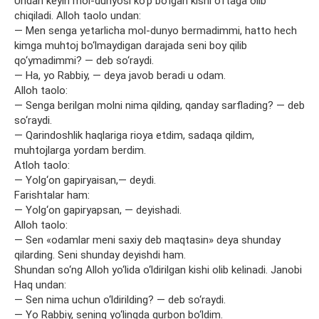
Undan keyin mol-dunyosi ko‘p bo‘lgan kishi o‘rtaga olib
chiqiladi. Alloh taolo undan:
— Men senga yetarlicha mol-dunyo bermadimmi, hatto hech
kimga muhtoj bo‘lmaydigan darajada seni boy qilib
qo‘ymadimmi? — deb so‘raydi.
— Ha, yo Rabbiy, — deya javob beradi u odam.
Alloh taolo:
— Senga berilgan molni nima qilding, qanday sarflading? — deb
so‘raydi.
— Qarindoshlik haqlariga rioya etdim, sadaqa qildim,
muhtojlarga yordam berdim.
Atloh taolo:
— Yolg‘on gapiryaisan,— deydi.
Farishtalar ham:
— Yolg‘on gapiryapsan, — deyishadi.
Alloh taolo:
— Sen «odamlar meni saxiy deb maqtasin» deya shunday
qilarding. Seni shunday deyishdi ham.
Shundan so‘ng Alloh yo‘lida o‘ldirilgan kishi olib kelinadi. Janobi
Haq undan:
— Sen nima uchun o‘ldirilding? — deb so‘raydi.
— Yo Rabbiy, sening yo‘lingda qurbon bo‘ldim.