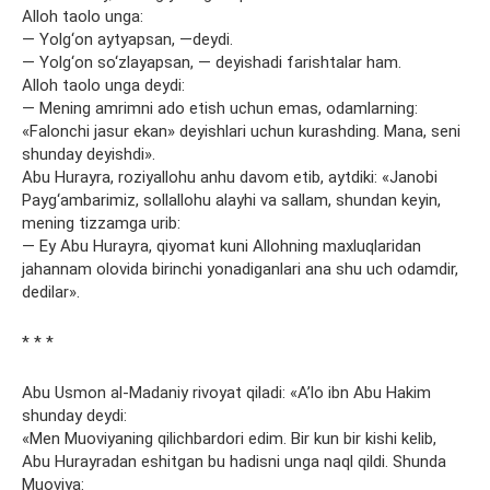
Alloh taolo unga:
— Yolg‘on aytyapsan, —deydi.
— Yolg‘on so‘zlayapsan, — deyishadi farishtalar ham.
Alloh taolo unga deydi:
— Mening amrimni ado etish uchun emas, odamlarning:
«Falonchi jasur ekan» deyishlari uchun kurashding. Mana, seni
shunday deyishdi».
Abu Hurayra, roziyallohu anhu davom etib, aytdiki: «Janobi
Payg‘ambarimiz, sollallohu alayhi va sallam, shundan keyin,
mening tizzamga urib:
— Ey Abu Hurayra, qiyomat kuni Allohning maxluqlaridan
jahannam olovida birinchi yonadiganlari ana shu uch odamdir,
dedilar».
* * *
Abu Usmon al-Madaniy rivoyat qiladi: «A’lo ibn Abu Hakim
shunday deydi:
«Men Muoviyaning qilichbardori edim. Bir kun bir kishi kelib,
Abu Hurayradan eshitgan bu hadisni unga naql qildi. Shunda
Muoviya: