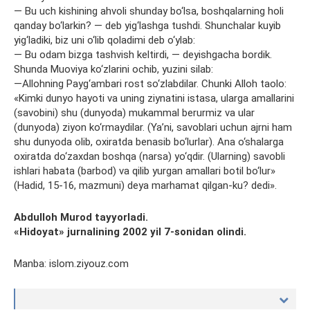
— Bu uch kishining ahvoli shunday bo‘lsa, boshqalarning holi
qanday bo‘larkin? — deb yig‘lashga tushdi. Shunchalar kuyib
yig‘ladiki, biz uni o‘lib qoladimi deb o‘ylab:
— Bu odam bizga tashvish keltirdi, — deyishgacha bordik.
Shunda Muoviya ko‘zlarini ochib, yuzini silab:
—Allohning Payg‘ambari rost so‘zlabdilar. Chunki Alloh taolo:
«Kimki dunyo hayoti va uning ziynatini istasa, ularga amallarini
(savobini) shu (dunyoda) mukammal berurmiz va ular
(dunyoda) ziyon ko‘rmaydilar. (Ya’ni, savoblari uchun ajrni ham
shu dunyoda olib, oxiratda benasib bo‘lurlar). Ana o‘shalarga
oxiratda do‘zaxdan boshqa (narsa) yo‘qdir. (Ularning) savobli
ishlari habata (barbod) va qilib yurgan amallari botil bo‘lur»
(Hadid, 15-16, mazmuni) deya marhamat qilgan-ku? dedi».
Abdulloh Murod tayyorladi.
«Hidoyat» jurnalining 2002 yil 7-sonidan olindi.
Manba: islom.ziyouz.com