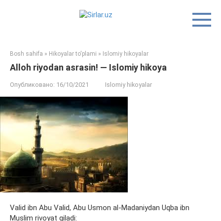
Перейти
к
контенту
Bosh sahifa
»
Hikoyalar to'plami
»
Islomiy hikoyalar
Alloh riyodan asrasin! — Islomiy hikoya
Опубликовано:
16/10/2021
Islomiy hikoyalar
Valid ibn Abu Valid, Abu Usmon al-Madaniydan Uqba ibn
Muslim rivoyat qiladi: