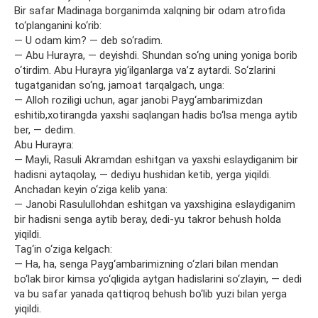
Bir safar Madinaga borganimda xalqning bir odam atrofida
to‘planganini ko‘rib:
— U odam kim? — deb so‘radim.
— Abu Hurayra, — deyishdi. Shundan so‘ng uning yoniga borib
o‘tirdim. Abu Hurayra yig‘ilganlarga va’z aytardi. So‘zlarini
tugatganidan so‘ng, jamoat tarqalgach, unga:
— Alloh roziligi uchun, agar janobi Payg‘ambarimizdan
eshitib,xotirangda yaxshi saqlangan hadis bo‘lsa menga aytib
ber, — dedim.
Abu Hurayra:
— Mayli, Rasuli Akramdan eshitgan va yaxshi eslaydiganim bir
hadisni aytaqolay, — dediyu hushidan ketib, yerga yiqildi.
Anchadan keyin o‘ziga kelib yana:
— Janobi Rasulullohdan eshitgan va yaxshigina eslaydiganim
bir hadisni senga aytib beray, dedi-yu takror behush holda
yiqildi.
Tag‘in o‘ziga kelgach:
— Ha, ha, senga Payg‘ambarimizning o‘zlari bilan mendan
bo‘lak biror kimsa yo‘qligida aytgan hadislarini so‘zlayin, — dedi
va bu safar yanada qattiqroq behush bo‘lib yuzi bilan yerga
yiqildi.