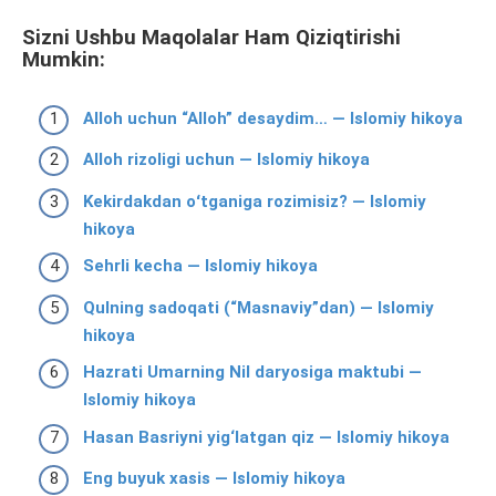
Sizni Ushbu Maqolalar Ham Qiziqtirishi
Mumkin:
Alloh uchun “Alloh” desaydim… — Islomiy hikoya
Alloh rizoligi uchun — Islomiy hikoya
Kekirdakdan oʻtganiga rozimisiz? — Islomiy
hikoya
Sehrli kecha — Islomiy hikoya
Qulning sadoqati (“Masnaviy”dan) — Islomiy
hikoya
Hazrati Umarning Nil daryosiga maktubi —
Islomiy hikoya
Hasan Basriyni yig‘latgan qiz — Islomiy hikoya
Eng buyuk xasis — Islomiy hikoya