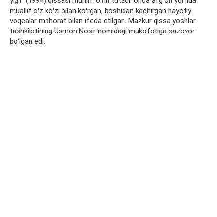
yigʻi” (1994) qissasi muhim oʻrin tutadi. Unda afgʻon yurtida
muallif oʻz koʻzi bilan koʻrgan, boshidan kechirgan hayotiy
voqealar mahorat bilan ifoda etilgan. Mazkur qissa yoshlar
tashkilotining Usmon Nosir nomidagi mukofotiga sazovor
boʻlgan edi.