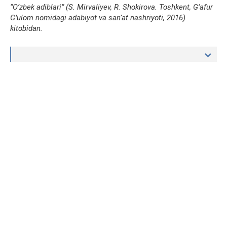
“Oʻzbek adiblari” (S. Mirvaliyev, R. Shokirova. Toshkent, Gʻafur
Gʻulom nomidagi adabiyot va sanʼat nashriyoti, 2016)
kitobidan.