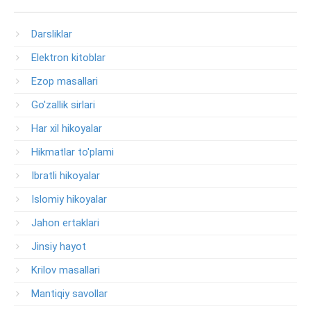
Darsliklar
Elektron kitoblar
Ezop masallari
Go'zallik sirlari
Har xil hikoyalar
Hikmatlar to'plami
Ibratli hikoyalar
Islomiy hikoyalar
Jahon ertaklari
Jinsiy hayot
Krilov masallari
Mantiqiy savollar