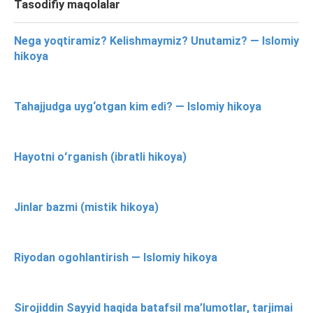
Tasodifiy maqolalar
Nega yoqtiramiz? Kelishmaymiz? Unutamiz? — Islomiy
hikoya
Tahajjudga uyg‘otgan kim edi? — Islomiy hikoya
Hayotni oʻrganish (ibratli hikoya)
Jinlar bazmi (mistik hikoya)
Riyodan ogohlantirish — Islomiy hikoya
Sirojiddin Sayyid haqida batafsil ma’lumotlar, tarjimai