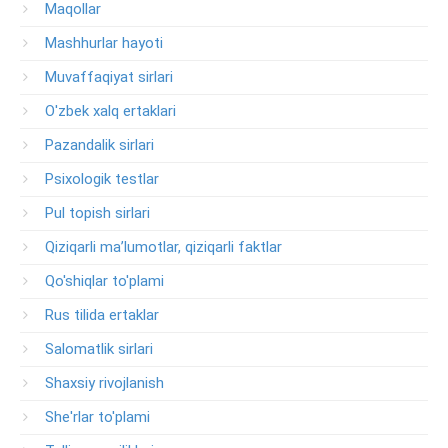
Maqollar
Mashhurlar hayoti
Muvaffaqiyat sirlari
O'zbek xalq ertaklari
Pazandalik sirlari
Psixologik testlar
Pul topish sirlari
Qiziqarli ma’lumotlar, qiziqarli faktlar
Qo'shiqlar to'plami
Rus tilida ertaklar
Salomatlik sirlari
Shaxsiy rivojlanish
She'rlar to'plami