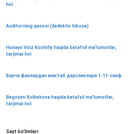
hol
Auditorning qasosi (dedektiv hikoya)
Husayn Voiz Koshifiy haqida batafsil ma’lumotlar,
tarjimai hol
Барча фанлардан мактаб дарсликлари 1-11-синф
Begoyim Xolbekova haqida batafsil ma’lumotlar,
tarjimai hol
Sayt bo’limlari