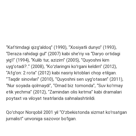
“Kaftimdagi qizgʻaldoq” (1990), “Xosiyatli dunyo” (1993),
“Deraza rahidagi gul” (2007) kabi sheʼriy va “Daryo ortidagi
yigʻi” (1994), “Kulib tur, azizim” (2005), “Quyoshni kim
uygʻotadi?..” (2008), “Koʻzlaringni koʻrgani keldim” (2012),
“Afgʻon: 2 rota” (2012) kabi nasriy kitoblari chop etilgan.
“Taqdir sinovlari” (2010), “Quyoshni sen uygʻotasan” (2011),
“Nur soyada qolmaydi”, “Omad biz tomonda”, “Suv koʻrmay
etik yechma” (2012), “Zamindan olis ketma” kabi dramalari
poytaxt va viloyat teatrlarida sahnalashtirildi.
Qoʻchqor Norqobil 2001 yil “Oʻzbekistonda xizmat koʻrsatgan
jurnalist” unvoniga sazovor boʻlgan.