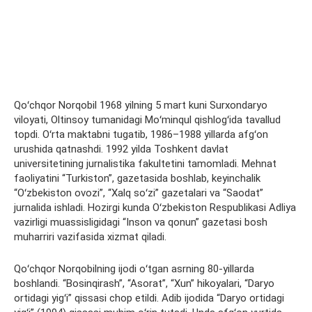
Qoʻchqor Norqobil 1968 yilning 5 mart kuni Surxondaryo
viloyati, Oltinsoy tumanidagi Moʻminqul qishlogʻida tavallud
topdi. Oʻrta maktabni tugatib, 1986–1988 yillarda afgʻon
urushida qatnashdi. 1992 yilda Toshkent davlat
universitetining jurnalistika fakultetini tamomladi. Mehnat
faoliyatini “Turkiston”, gazetasida boshlab, keyinchalik
“Oʻzbekiston ovozi”, “Xalq soʻzi” gazetalari va “Saodat”
jurnalida ishladi. Hozirgi kunda Oʻzbekiston Respublikasi Adliya
vazirligi muassisligidagi “Inson va qonun” gazetasi bosh
muharriri vazifasida xizmat qiladi.
Qoʻchqor Norqobilning ijodi oʻtgan asrning 80-yillarda
boshlandi. “Bosinqirash”, “Asorat”, “Xun” hikoyalari, “Daryo
ortidagi yigʻi” qissasi chop etildi. Adib ijodida “Daryo ortidagi