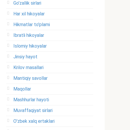
Go'zallik sirlari
Har xil hikoyalar
Hikmatlar to'plami
Ibratli hikoyalar
Islomiy hikoyalar
Jinsiy hayot
Krilov masallari
Mantiqiy savollar
Maqollar
Mashhurlar hayoti
Muvaffaqiyat sirlari
O'zbek xalq ertaklari