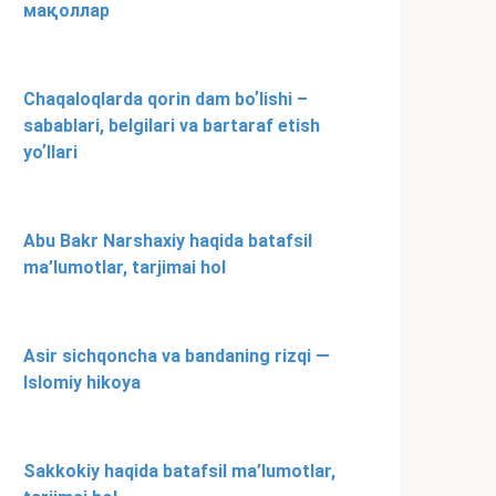
мақоллар
Chaqaloqlarda qorin dam boʼlishi –
sabablari, belgilari va bartaraf etish
yoʼllari
Abu Bakr Narshaxiy haqida batafsil
ma’lumotlar, tarjimai hol
Asir sichqoncha va bandaning rizqi —
Islomiy hikoya
Sakkokiy haqida batafsil ma’lumotlar,