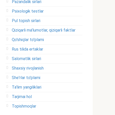
Pazandalik sirlari
Psixologik testlar
Pul topish sirlari
Qiziqarli ma’lumotlar, qiziqarli faktlar
Qo'shiqlar to'plami
Rus tilida ertaklar
Salomatlik sirlari
Shaxsiy rivojlanish
She'rlar to'plami
Ta'lim yangiliklari
Tarjimai hol
Topishmoqlar