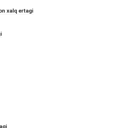
n xalq ertagi
i
agi