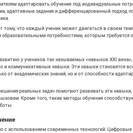
ителям адаптировать обучение под индивидуальные потр
и, адаптивные задания и дифференцированный подход по
ика.
 тому, что каждый ученик может двигаться в своем темпе
и образовательными потребностями, которым требуется о
звитию у учеников так называемых «навыков XXI века»,
о и коммуникативные навыки. Эти навыки становятся вс
ько от академических знаний, но и от способности адапт
 решения реальных задач помогают развивать эти навыки,
ызовам. Кроме того, такие методы обучения способству
боты.
чение
о с использованием современных технологий. Цифровые 