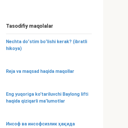
Tasodifiy maqolalar
Nechta doʻstim boʻlishi kerak? (ibratli
hikoya)
Reja va maqsad haqida maqollar
Eng yuqoriga ko’tariluvchi Baylong lifti
haqida qiziqarli ma’lumotlar
Инсоф ва инсофсизлик ҳақида