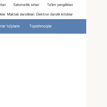
lari
Salomatlik sirlari
Ta’lim yangiliklari
lar. Maktab darsliklari. Elektron darslik kitoblar
rlar to’plami
Topishmoqlar