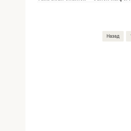
Навигация
Назад
по
записям