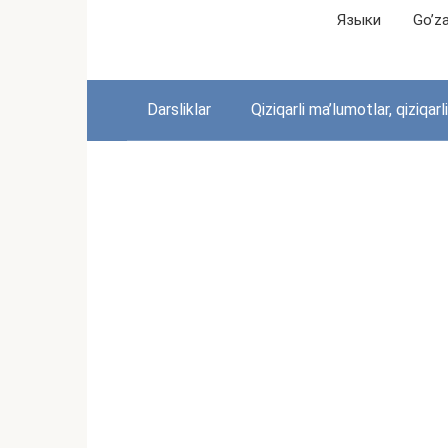
Перейти
Языки
Go’zal
к
контенту
Darsliklar
Qiziqarli ma’lumotlar, qiziqarl