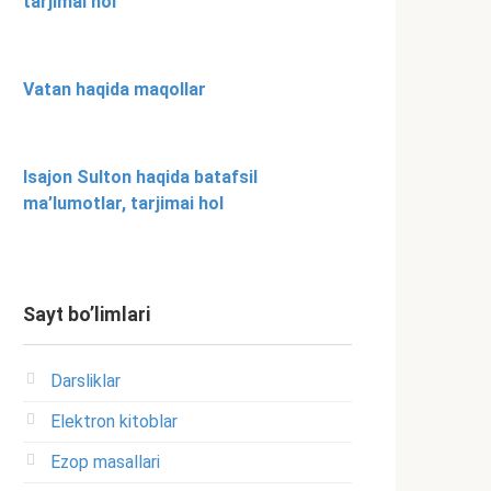
tarjimai hol
Vatan haqida maqollar
Isajon Sulton haqida batafsil
ma’lumotlar, tarjimai hol
Sayt bo’limlari
Darsliklar
Elektron kitoblar
Ezop masallari