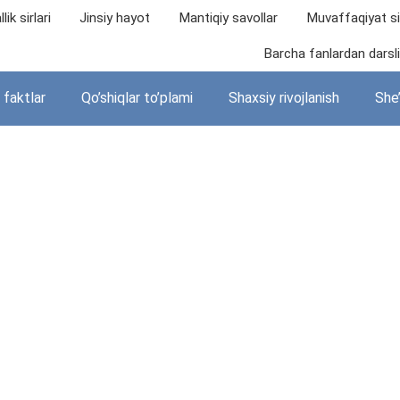
lik sirlari
Jinsiy hayot
Mantiqiy savollar
Muvaffaqiyat sir
Barcha fanlardan darslik
i faktlar
Qo’shiqlar to’plami
Shaxsiy rivojlanish
She’